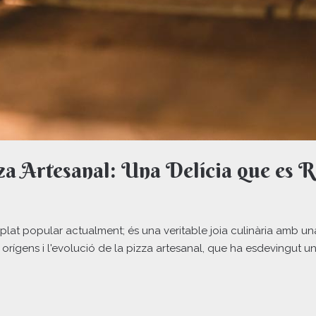
zza Artesanal: Una Delícia que es 
lat popular actualment; és una veritable joia culinària amb una 
 orígens i l'evolució de la pizza artesanal, que ha esdevingut u